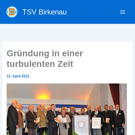
Zum
TSV Birkenau
Inhalt
springen
Gründung in einer
turbulenten Zeit
11. April 2011