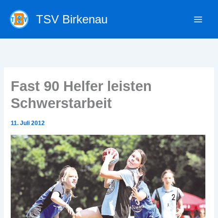
Zum
TSV Birkenau
Inhalt
springen
Fast 90 Helfer leisten
Schwerstarbeit
11. Juli 2012