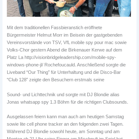
Mit dem traditionellen Fassbieranstich eröffnete
Bürgermeister Helmut Morr im Beisein der gastgebenden
Vereinsvorstände von TSV, VfL
mobile spy pour mac
sowie
Volks-Chor gestern Abend die Birkenauer Kerwe auf dem
Platz La
http://visionbridgeleadership.com/mobile-spy-
windows-phone-jl/
Rochefoucauld. Anschließend sorgte die
Liveband “Our Thing” für Unterhaltung und die Disco-Bar
“Club 128” zeigte den Besuchern erstmals seine
Sound- und Lichttechnik und sorgte mit DJ Blondie alias
Jonas
whatsapp spy 1.3
Böhm für die richtigen Clubsounds.
Ausgelassen feiern kann man auch am heutigen Samstag
sowie
lite cell phone tracker
an den folgenden zwei Tagen.
Während DJ Blondie sowohl heute, am Sonntag und am
Montag ab 21 Uhr seine Finger am Mischpult im Spiel hat,