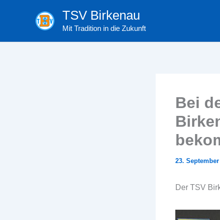
Zum
TSV Birkenau
Inhalt
Mit Tradition in die Zukunft
springen
Bei d
Birke
beko
23. September
Der TSV Bir